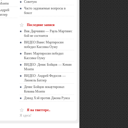
Советую
 Монти
Часто задоваемые вопросы в
ндрей
боксе
атлер
Последние записи
Вик Дарчинян — Рауль Мартинес
бой не состоится
ВИДЕО:Ванес Мартиросян
победил Кассима Оуму
Ванес Мартиросян победил
Кассима Оуму
ВИДЕО: Денис Бойцов — Кевин
Монти
ВИДЕО: Андрей Федосов —
Лионель Батлер
Денис Бойцов нокаутировал
Кевина Монти
Дэвид Хэй против Джона Руиса
Я на твиттере..
Я здесь!