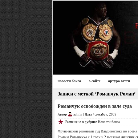
новости бокса
о сайте
артуро гатти
Записи с меткой ‘Романчук Роман’
Романчук освобожден в зале суда
Автор
admin
| Дата 4 декабря, 2009
Размещено в рубрике
Новости бокса
Фрунзенский районный суд Владивостока во время 
Романа Романчука к 1 году и 2 месяцам лишения с