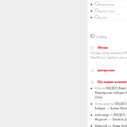
Мэнни Пакьяо
Артуро Гатти
Другой
Loading ...
Метки
Облако тегов плагина WP
WordPress" требует для п
интересное
Последние коммен
Юра на
ВИДЕО:Ванес
Мартиросян победил 
Оуму
Александр на
ВИДЕО:
Бойцов — Кевин Мон
александр
на
ВИДЕО: 
Федосов — Лионель Б
Maksvell
на
Денис Бой