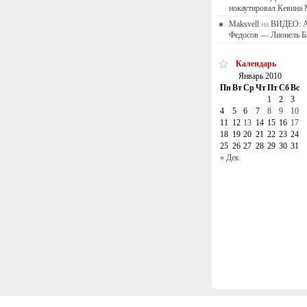
нокаутировал Кевина
Maksvell
на
ВИДЕО: А
Федосов — Лионель Б
Календарь
Январь 2010
Пн
Вт
Ср
Чт
Пт
Сб
Вс
1
2
3
4
5
6
7
8
9
10
11
12
13
14
15
16
17
18
19
20
21
22
23
24
25
26
27
28
29
30
31
« Дек