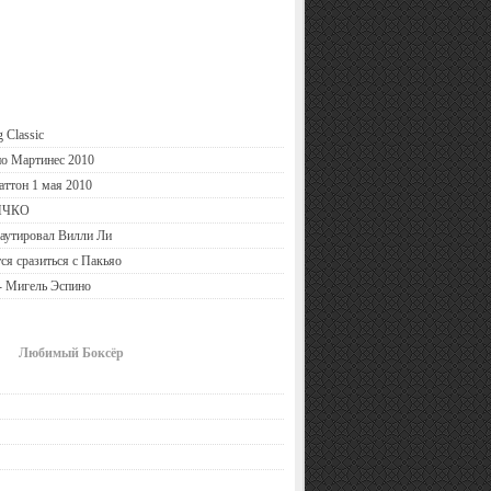
 Classic
ио Мартинес 2010
аттон 1 мая 2010
ИЧКО
аутировал Вилли Ли
ся сразиться с Пакьяо
- Мигель Эспино
Любимый Боксёр