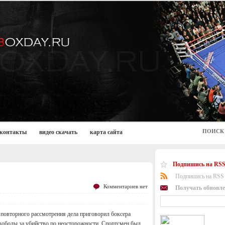
ПОИСК
контакты
видео скачать
карта сайта
Подпишись на RSS
Подпишись на RSS 
Комментариев нет
Получать обновле
повторного рассмотрения дела приговорил боксера
вободы за убийство по неосторожности. Спортсмен был