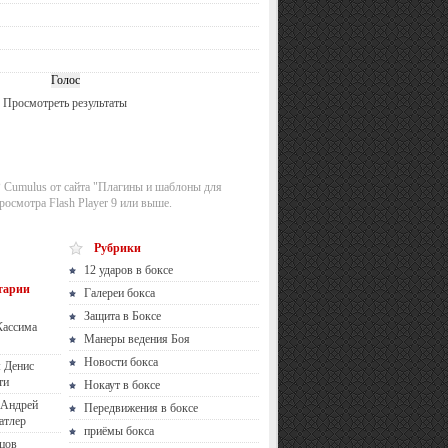
Просмотреть результаты
 Cumulus от сайта "Плагины и шаблоны для
росмотра Flash Player 9 или выше.
Рубрики
12 ударов в боксе
тарии
Галереи бокса
Защита в Боксе
Кассима
Манеры ведения Боя
Новости бокса
 Денис
ти
Нокаут в боксе
Андрей
Передвижения в боксе
атлер
приёмы бокса
цов