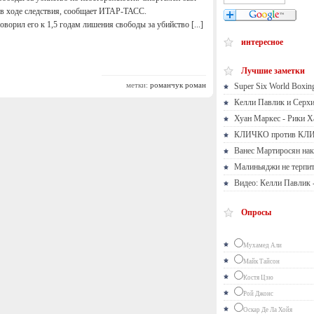
к в ходе следствия, сообщает ИТАР-ТАСС.
ворил его к 1,5 годам лишения свободы за убийство [...]
интересное
Лучшие заметки
метки:
романчук роман
Super Six World Boxing
Келли Павлик и Серх
Хуан Маркес - Рики Х
КЛИЧКО против КЛ
Ванес Мартиросян нак
Малиньяджи не терпит
Видео: Келли Павлик 
Опросы
Мухамед Али
Майк Тайсон
Костя Цзю
Рой Джонс
Оскар Де Ла Хойя