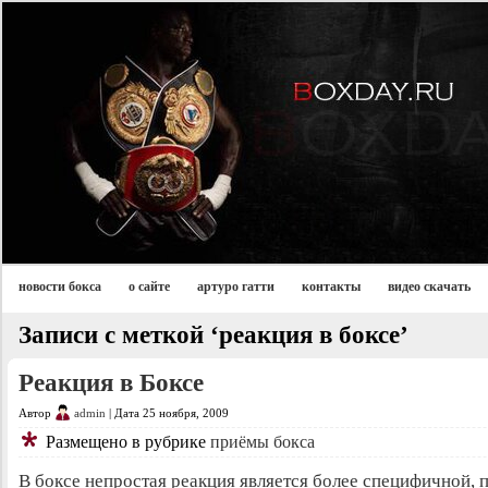
новости бокса
о сайте
артуро гатти
контакты
видео скачать
Записи с меткой ‘реакция в боксе’
Реакция в Боксе
Автор
admin
| Дата 25 ноября, 2009
Размещено в рубрике
приёмы бокса
В боксе непростая реакция является более специфичной, 