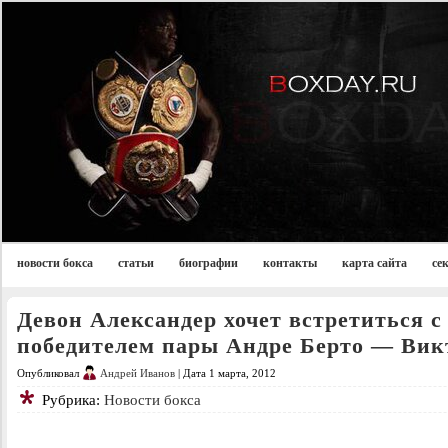
новости бокса
статьи
биографии
контакты
карта сайта
се
Девон Александер хочет встретиться с
победителем пары Андре Берто — Вик
Опубликовал
Андрей Иванов
| Дата 1 марта, 2012
Рубрика:
Новости бокса