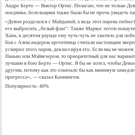
Андре Берто — Виктор Ортис
. Полагаю, что не только Де
поединка, болельщики также были бы не прочь увидеть та
«Девон разделался с Майданой, а ведь этот парень побил
его выбросить „белый флаг“. Также Маркос почти нокаут
Хана, в десятом раунде ему чуть-чуть не хватило для поб
боя с Александером аргентинца считали настоящим звере
усмирил этого парня, деклассируя его. Если мы не можем
Пакьяо или Мэйвезером, то приоритетный для нас вариан
лучшим в бою Берто — Ортис. Я бы не хотел, чтобы Девон
другим, потому как это означало бы как минимум замедл
прогресса», — сказал Каннингем.
Популярность: 40%