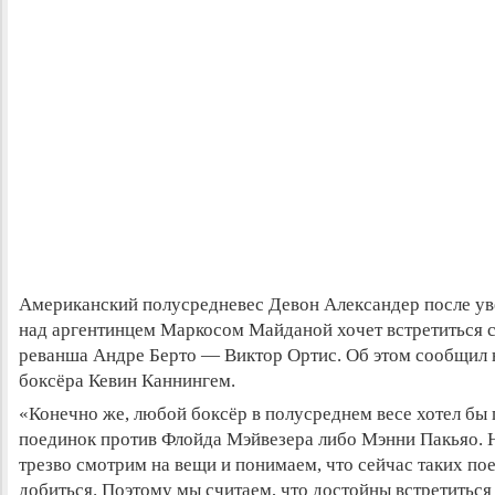
Американский полусредневес Девон Александер после у
над аргентинцем Маркосом Майданой хочет встретиться 
реванша Андре Берто — Виктор Ортис. Об этом сообщил 
боксёра Кевин Каннингем.
«Конечно же, любой боксёр в полусреднем весе хотел бы
поединок против Флойда Мэйвезера либо Мэнни Пакьяо. 
трезво смотрим на вещи и понимаем, что сейчас таких по
добиться. Поэтому мы считаем, что достойны встретиться