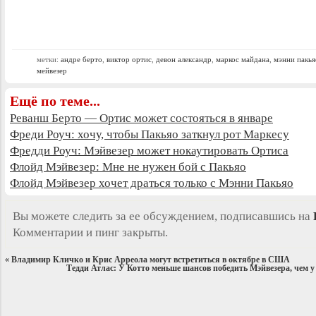
метки:
андре берто
,
виктор ортис
,
девон александр
,
маркос майдана
,
мэнни пакья
мейвезер
Ещё по теме...
Реванш Берто — Ортис может состояться в январе
Фреди Роуч: хочу, чтобы Пакьяо заткнул рот Маркесу
Фредди Роуч: Мэйвезер может нокаутировать Ортиса
Флойд Мэйвезер: Мне не нужен бой с Пакьяо
Флойд Мэйвезер хочет драться только с Мэнни Пакьяо
Вы можете следить за ее обсуждением, подписавшись на
Комментарии и пинг закрыты.
«
Владимир Кличко и Крис Арреола могут встретиться в октябре в США
Тедди Атлас: У Котто меньше шансов победить Мэйвезера, чем 