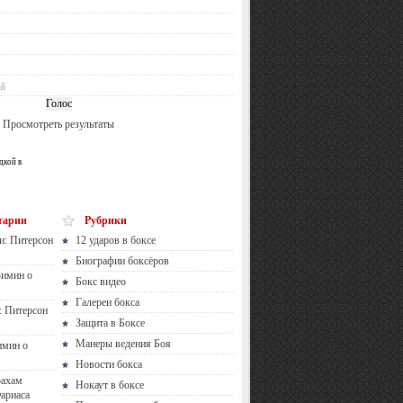
ий
Просмотреть результаты
дкой в
тарии
Рубрики
и: Питерсон
12 ударов в боксе
Биографии боксёров
Зимин о
Бокс видео
Галереи бокса
: Питерсон
Защита в Боксе
Манеры ведения Боя
имин о
Новости бокса
рахам
Нокаут в боксе
ариаса