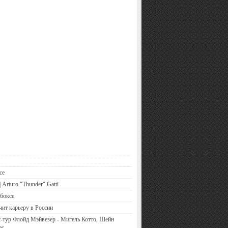
се
 Arturo "Thunder" Gatti
боксе
чит карьеру в России
-тур Флойд Мэйвезер - Мигель Котто, Шейн
ес