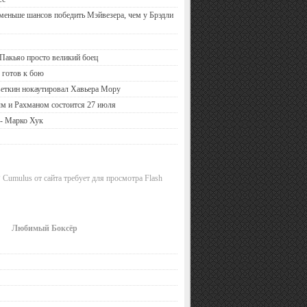
 меньше шансов победить Мэйвезера, чем у Брэдли
Пакьяо просто великий боец
 готов к бою
еткин нокаутировал Хавьера Мору
м и Рахманом состоится 27 июля
 - Марко Хук
 Cumulus от сайта требует для просмотра Flash
Любимый Боксёр