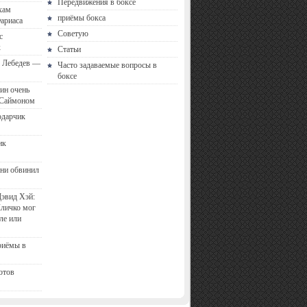
Передвижения в боксе
хам
приёмы бокса
ариаса
Советую
с
к
Статьи
с Лебедев —
Часто задаваемые вопросы в
боксе
ин очень
 Саймоном
одарчик
ик
ни обвинил
эвид Хэй:
Кличко мог
ле или
риёмы в
отов