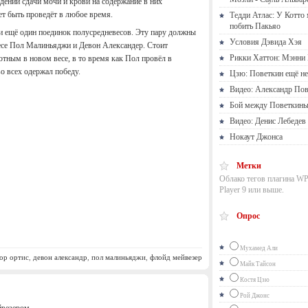
едении сдачи мочи и крови на содержание в них
т быть проведёт в любое время.
Тедди Атлас: У Котто
побить Пакьяо
ти ещё один поединок полусредневесов. Эту пару должны
Условия Дэвида Хэя
есе Пол Малиньяджи и Девон Александер. Стоит
Рикки Хаттон: Мэнни 
ютным в новом весе, в то время как Пол провёл в
о всех одержал победу.
Цзю: Поветкин ещё не
Видео: Александр Пов
Бой между Поветкины
Видео: Денис Лебедев
Нокаут Джонса
Метки
Облако тегов плагина WP
Player 9 или выше.
Опрос
Мухамед Али
ор ортис
,
девон александр
,
пол малиньяджи
,
флойд мейвезер
Майк Тайсон
Костя Цзю
Рой Джонс