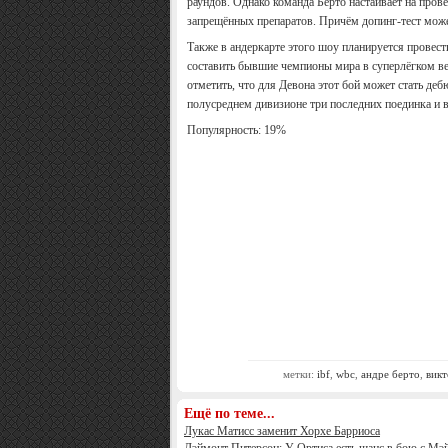
раундов. Однако команда Берто настаивает на пров
запрещённых препаратов. Причём допинг-тест може
Также в андеркарте этого шоу планируется провес
составить бывшие чемпионы мира в суперлёгком в
отметить, что для Девона этот бой может стать деб
полусреднем дивизионе три последних поединка и в
Популярность: 19%
метки:
ibf
,
wbc
,
андре берто
,
викт
Ещё по теме...
Лукас Матисс заменит Хорхе Барриоса