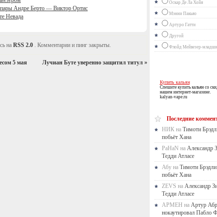
йвезером
Оскар Де Ла Хойя
м пары Андре Берто — Виктор Ортис
Мэнни Пакьяо
те Невада
Артуро Гатти
Другой
сь на
RSS 2.0
. Комментарии и пинг закрыты.
Флойд Мейвезер-младш
есом 5 мая
Лучиан Буте уверенно защитил титул
»
Купить кальян
Спешите купить кальян со ски
нашем интернет-магазине.
kalyan-vape.ru
Последние коммен
НИК на
Тимоти Брэдл
побьёт Хана
PaHaN на
Александр 
Тедди Атласе
Абу на
Тимоти Брэдли
побьёт Хана
ZEVS на
Александр З
Тедди Атласе
АРМЕН на
Артур Аб
нокаутировал Пабло Ф