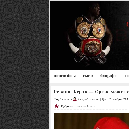
новости бокса
статьи
биографии
ко
Реванш Берто — Ортис может с
Опубликовал
Андрей Иванов
| Дата 7 ноября, 201
Рубрика:
Новости бокса