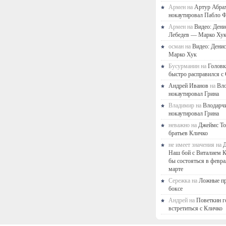
Армен на
Артур Абра
нокаутировал Пабло Ф
Армен на
Видео: Дени
Лебедев — Марко Ху
осман на
Видео: Дени
Марко Хук
Бусурманин на
Головк
быстро расправился с
Андрей Иванов
на
Вл
нокаутировал Грина
Владимир на
Влодарч
нокаутировал Грина
неважно на
Джеймс То
братьев Кличко
не имеет значения на
Д
Наш бой с Виталием 
бы состояться в февра
марте
Сережка на
Ложные п
боксе
Андрей на
Поветкин г
встретиться с Кличко