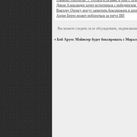
Лэймонт Питерсон: У Ортиса есть шанс в бою с Мэ
Девон Александер хочет встретиться с победителе
Виктору Ортису могут запретить боксировать в шта
Андре Берто может побороться за титул IBF
Вы можете следить за ее обсуждением, подписавши
«
Боб Арум: Мэйвезер будет боксировать с Морал