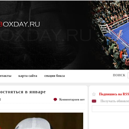
ПОИСК
нтакты
карта сайта
секции бокса
остояться в январе
Подпишись на RSS
1
Комментариев нет
Получать обновле