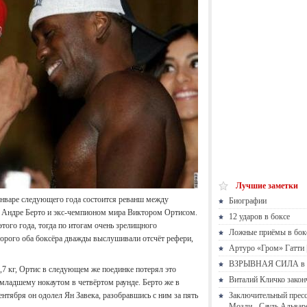
Лучшие заметки
январе следующего года состоится реванш между
Биографии
е Андре Берто и экс-чемпионом мира Виктором Ортисом.
12 ударов в боксе
того года, тогда по итогам очень зрелищного
Ложные приёмы в бок
торого оба боксёра дважды выслушивали отсчёт рефери,
Артуро «Гром» Гатти |
ВЗРЫВНАЯ СИЛА в 
,7 кг, Ортис в следующем же поединке потерял это
Виталий Кличко закон
-младшему нокаутом в четвёртом раунде. Берто же в
ентября он одолел Ян Завека, разобравшись с ним за пять
Заключительный пресс
Мозли - Сауль Альвар