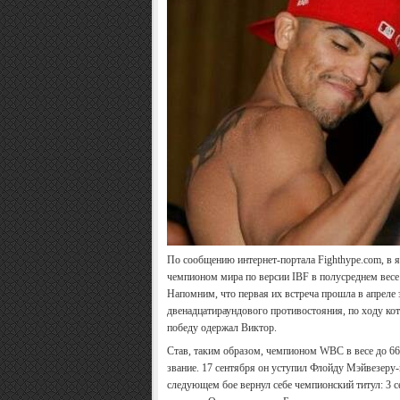
По сообщению интернет-портала Fighthype.com, в 
чемпионом мира по версии IBF в полусреднем вес
Напомним, что первая их встреча прошла в апреле э
двенадцатираундового противостояния, по ходу ко
победу одержал Виктор.
Став, таким образом, чемпионом WBC в весе до 66
звание. 17 сентября он уступил Флойду Мэйвезеру
следующем бое вернул себе чемпионский титул: 3 с