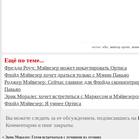
метки:
wbc
,
виктор ортис
,
мэнн
Ещё по теме...
Фредди Роуч: Мэйвезер может нокаутировать Ортиса
Флойд Мэйвезер хочет драться только с Мэнни Пакьяо
Роджер Мэйвезер: Сейчас главное для Флойда сконцентрир
Пакьяо
Эрик Моралес хочет встретиться с Маркесом и Мэйвезеро
Флойд Мэйвезер: Я умнее Ортиса
Вы можете следить за ее обсуждением, подписавшись на
Комментарии и пинг закрыты.
«
Эрик Моралес: Готов встречаться с лучшими из лучших