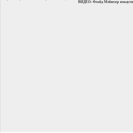
ВИДЕО: Флойд Мэйвезер нокаути