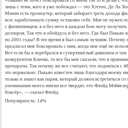
«Пакьяо не хочет боксировать со мной. Он то и делает, чт
лишь с теми, кого я уже побеждал — это Хэттон, Де Ла Хо
Мэнни есть промоутер, который забирает треть дохода фи
всю заработанную сумму оставляю себе. Мне не нужен п
с филиппинцем, я и без него в каждом бою могу получить
долларов. Так что я обойдусь и без него. Где был Пакьяо 
по 2001 годы? В это время я был самым лучшим. Почему 
предлагал мне боксировать с ним, когда мне ещё не испол
Вот если бы я перебрался в супертяжёлый дивизион и там 
конкурентом Кличко, то все бы мне сказали, что я прини
препараты. Так почему же все считают, что подняться с 48
это нормально. Пакьяо известен лишь благодаря моему им
только и знают как парня, который должен встретиться со 
упоминании моего имени все твердят, что Флойд Мэйвез
боксёр», — сказал Флойд.
Популярность: 14%