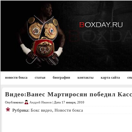
новости бокса
статьи
биографии
контакты
карта сайта
се
Видео:Ванес Мартиросян победил Кас
Опубликовал
Андрей Иванов
| Дата 17 января, 2010
Рубрика:
Бокс видео
,
Новости бокса