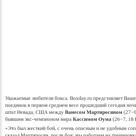
Уважаемые любители бокса. Boxday.ru представляет Ва
поединок в первом среднем весе прошедший сегодня ночь
штат Невада, США между
Ванесом Мартиросяном
(27−0
бывшим экс-чемпионом мира
Кассимом Оума
(26−7, 18 
«Это был жесткий бой, с очень опасным и не удобным со
сказал Мартиросян, после боя: мы работаем на тренировк