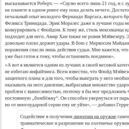
высказывается Роберт. — «Саулю всего лишь 21 год, и с
на планете в одном ринге ему пока делать нечего. Достат
печальный опыт молодого Фернандо Варгаса, которого б
Феликса Тринидада. Эрик Моралес даже в лучшие годы не
конкурировать с Флойдом. К тому же, стиль мексиканца и
подходит для него. Амир Хан также не ровня Мэйвезеру. 
довольно плохо держит удары. В бою с Маркосом Майдан
поражения спасли лишь действия судьи. Мне кажется, чт
уже был готов к тому, чтобы остановить поединок
».
«А вот я являются одним из лучших в своей весовой катег
не избегаю инфайтинга. Всем известно, что Флойд Мэйве
защитного плана и для того, чтобы выиграть у него необ
оказывать на него давление, выбрасывая множество ударо
проблем с выносливостью, поэтому я бы мог предложить
постоянную „бомбёжку“. Он способен увернуться от пары
но от многоударной серии ему не уйти», — добавил Герре
Содействие в получении
лицензии на оружие
само
травматическое и разрешение на охотничье оружие