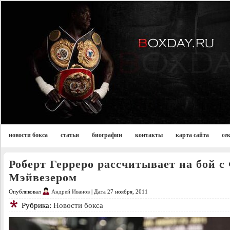
новости бокса
статьи
биографии
контакты
карта сайта
се
Роберт Герреро рассчитывает на бой с
Мэйвезером
Опубликовал
Андрей Иванов
| Дата 27 ноября, 2011
Рубрика:
Новости бокса