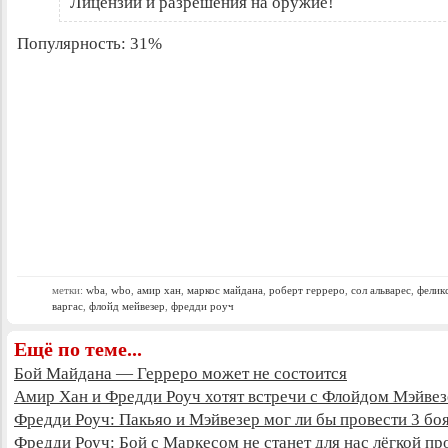
Лицензии и разрешения на оружие!
Популярность: 31%
метки:
wba
,
wbo
,
амир хан
,
маркос майдана
,
роберт герреро
,
сол альварес
,
фелик
варгас
,
флойд мейвезер
,
фредди роуч
Ещё по теме...
Бой Майдана — Герреро может не состоится
Амир Хан и Фредди Роуч хотят встречи с Флойдом Мэйве
Фредди Роуч: Пакьяо и Мэйвезер мог ли бы провести 3 бо
Фредди Роуч: Бой с Маркесом не станет для нас лёгкой пр