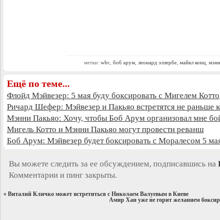
метки:
wbc
,
боб арум
,
леонард эллербе
,
майкл конц
,
мэнн
Ещё по теме...
Флойд Мэйвезер: 5 мая буду боксировать с Мигелем Котто
Ричард Шефер: Мэйвезер и Пакьяо встретятся не раньше к
Мэнни Пакьяо: Хочу, чтобы Боб Арум организовал мне бо
Мигель Котто и Мэнни Пакьяо могут провести реванш
Боб Арум: Мэйвезер будет боксировать с Моралесом 5 ма
Вы можете следить за ее обсуждением, подписавшись на
Комментарии и пинг закрыты.
«
Виталий Кличко может встретиться с Николаем Валуевым в Киеве
Амир Хан уже не горит желанием боксир