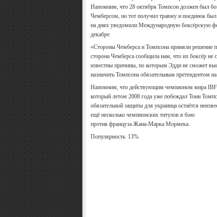
Напомним, что 28 октября Томпсон должен был бок
Чемберсом, но тот получил травму и поединок был 
на днях уведомили Международную боксёрскую фед
декабре.
«Стороны Чемберса и Томпсона приняли решение пер
сторона Чемберса сообщила нам, что их боксёр не 
известны причины, по которым Эдди не сможет выс
назначить Томпсона обязательным претендентом на 
Напомним, что действующим чемпионом мира IBF 
который летом 2008 года уже побеждал Тони Томпс
обязательной защиты для украинца остаётся неизвест
ещё несколько чемпионских титулов в бою
против француза Жана-Марка Мормека.
Популярность: 13%