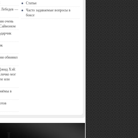
к
Статьи
с Лебедев —
Часто задаваемые вопросы в
боксе
ин очень
 Саймоном
одарчик
ик
ни обвинил
эвид Хэй:
Кличко мог
ле или
риёмы в
отов