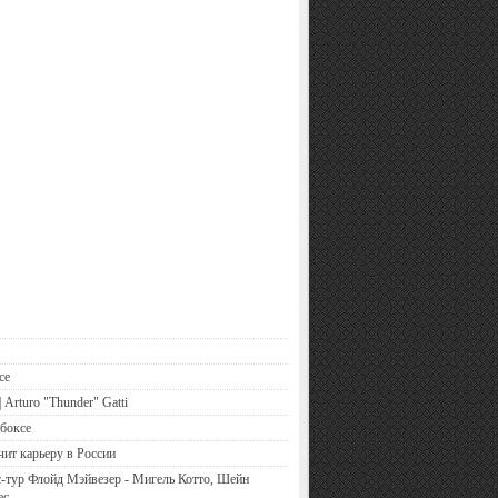
се
 Arturo "Thunder" Gatti
боксе
чит карьеру в России
-тур Флойд Мэйвезер - Мигель Котто, Шейн
ес