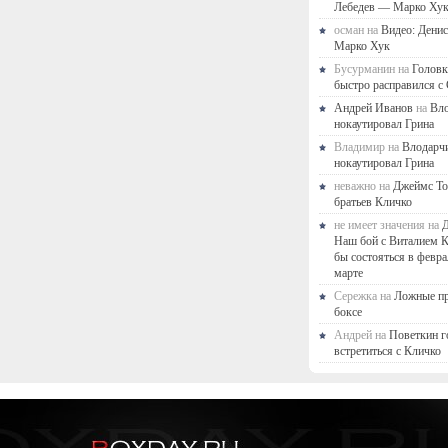
Лебедев — Марко Ху
осман на
Видео: Дени
Марко Хук
Бусурманин на
Головк
быстро расправился с
Андрей Иванов
на
Вл
нокаутировал Грина
Владимир на
Влодарч
нокаутировал Грина
неважно на
Джеймс То
братьев Кличко
не имеет значения на
Д
Наш бой с Виталием 
бы состояться в февра
марте
Сережка на
Ложные п
боксе
Андрей на
Поветкин г
встретиться с Кличко