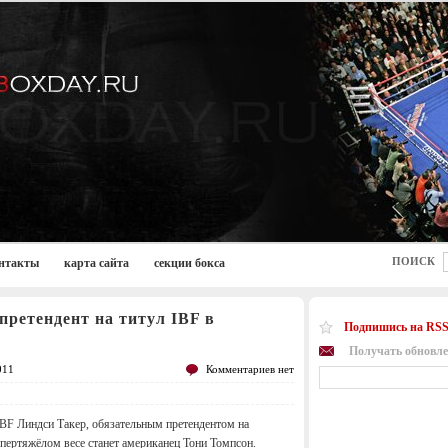
ПОИСК
нтакты
карта сайта
секции бокса
ретендент на титул IBF в
Подпишись на RSS
Получать обновле
011
Комментариев нет
BF Линдси Такер, обязательным претендентом на
упертяжёлом весе станет американец Тони Томпсон.