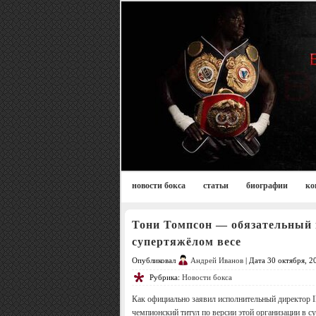
новости бокса
статьи
биографии
ко
Тони Томпсон — обязательный п
супертяжёлом весе
Опубликовал
Андрей Иванов
| Дата 30 октября, 2
Рубрика:
Новости бокса
Как официально заявил исполнительный директор I
чемпионский титул по версии этой организации в с