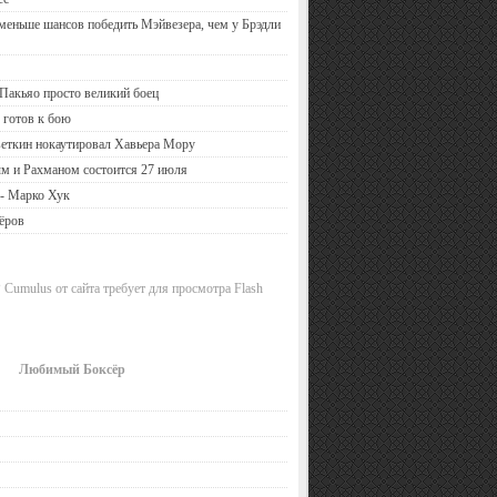
 меньше шансов победить Мэйвезера, чем у Брэдли
Пакьяо просто великий боец
 готов к бою
еткин нокаутировал Хавьера Мору
м и Рахманом состоится 27 июля
 - Марко Хук
ёров
 Cumulus от сайта требует для просмотра Flash
Любимый Боксёр