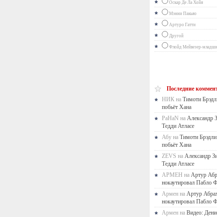
Оскар Де Ла Хойя
Мэнни Пакьяо
Артуро Гатти
Другой
Флойд Мейвезер-младш
Последние коммен
НИК на
Тимоти Брэдл
побьёт Хана
PaHaN на
Александр 
Тедди Атласе
Абу на
Тимоти Брэдли
побьёт Хана
ZEVS на
Александр З
Тедди Атласе
АРМЕН на
Артур Аб
нокаутировал Пабло Ф
Армен на
Артур Абра
нокаутировал Пабло Ф
Армен на
Видео: Дени