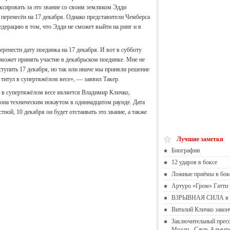
сировать за это звание со своим земляком Эдди
перенесён на 17 декабря. Однако представители Чемберса
ерацию в том, что Эдди не сможет выйти на ринг и в
енести дату поединка на 17 декабря. И вот в субботу
сможет принять участие в декабрьском поединке. Мне не
тупить 17 декабря, но так или иначе мы приняли решение
титул в супертяжёлом весе», — заявил Такер.
в супертяжёлом весе является Владимир Кличко,
она техническим нокаутом в одиннадцатом раунде. Дата
ной, 10 декабря он будет отстаивать это звание, а также
Лучшие заметки
Биографии
12 ударов в боксе
Ложные приёмы в бок
Артуро «Гром» Гатти |
ВЗРЫВНАЯ СИЛА в 
Виталий Кличко закон
Заключительный пресс
Мозли - Сауль Альвар