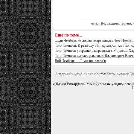
метки:
ibf
,
владимир кличко
,
Ещё по теме...
Эдди Чемберс не спешит встречаться с Тони Томпс
Тони Томпсон: К реваншу с Владимиром Кличко по
Тони Томпсон уверенно расправился с Морисом Ха
Тони Томпсон жаждет реванша с Владимиром Клич
Бой Чемберс — Томпсон отменён
Вы можете следить за ее обсуждением, подписавши
«
Назим Ричардсон: Мы никогда не увидим рева
П