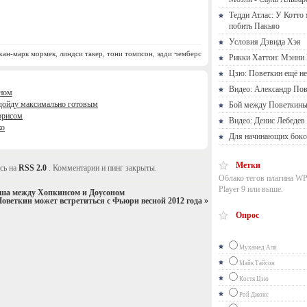
Тедди Атлас: У Котто
побить Пакьяо
Условия Дэвида Хэя
жан-марк мормек
,
линдси такер
,
тони томпсон
,
эдди чемберс
Рикки Хаттон: Мэнни 
Цзю: Поветкин ещё не
Видео: Александр Пов
оном
дойду максимально готовым
Бой между Поветкины
ррисом
Видео: Денис Лебедев
ко
Для начинающих бокс
Метки
сь на
RSS 2.0
. Комментарии и пинг закрыты.
Облако тегов плагина WP
Player 9 или выше.
нша между Хопкинсом и Доусоном
оветкин может встретиться с Фьюри весной 2012 года
»
Опрос
Мухамед Али
Майк Тайсон
Костя Цзю
Рой Джонс