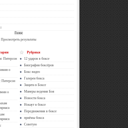
ий
Просмотреть результаты
тарии
Рубрики
и: Питерсон
12 ударов в боксе
Биографии боксёров
Зимин о
Бокс видео
Галереи бокса
: Питерсон
Защита в Боксе
Манеры ведения Боя
имин о
Новости бокса
рахам
Нокаут в боксе
ариаса
Передвижения в боксе
хам
приёмы бокса
ариаса
Советую
с