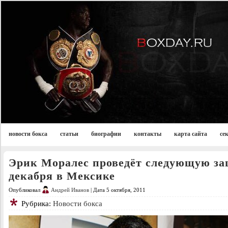
новости бокса
статьи
биографии
контакты
карта сайта
се
Эрик Моралес проведёт следующую за
декабря в Мексике
Опубликовал
Андрей Иванов
| Дата 5 октября, 2011
Рубрика:
Новости бокса