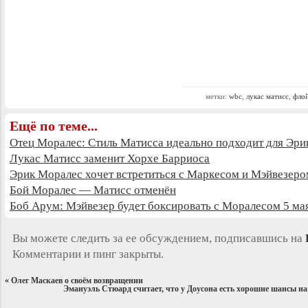
метки:
wbc
,
лукас матисс
,
флой
Ещё по теме...
Отец Моралес: Стиль Матисса идеально подходит для Эри
Лукас Матисс заменит Хорхе Барриоса
Эрик Моралес хочет встретиться с Маркесом и Мэйвезеро
Бой Моралес — Матисс отменён
Боб Арум: Мэйвезер будет боксировать с Моралесом 5 ма
Вы можете следить за ее обсуждением, подписавшись на
Комментарии и пинг закрыты.
«
Олег Маскаев о своём возвращении
Эмануэль Стюард считает, что у Доусона есть хорошие шансы н