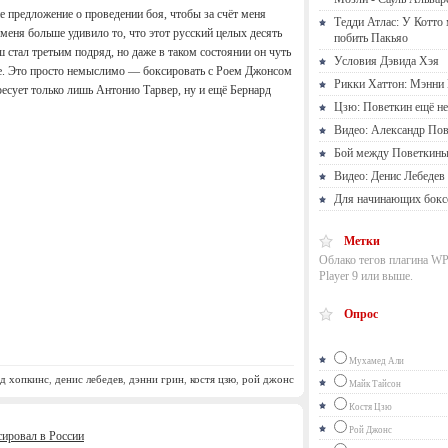
е предложение о проведении боя, чтобы за счёт меня
Тедди Атлас: У Котто
 меня больше удивило то, что этот русский целых десять
побить Пакьяо
 стал третьим подряд, но даже в таком состоянии он чуть
Условия Дэвида Хэя
де. Это просто немыслимо — боксировать с Роем Джонсом
Рикки Хаттон: Мэнни 
ресует только лишь Антонио Тарвер, ну и ещё Бернард
Цзю: Поветкин ещё не
Видео: Александр Пов
Бой между Поветкины
Видео: Денис Лебедев
Для начинающих бокс
Метки
Облако тегов плагина WP
Player 9 или выше.
Опрос
Мухамед Али
д хопкинс
,
денис лебедев
,
дэнни грин
,
костя цзю
,
рой джонс
Майк Тайсон
Костя Цзю
Рой Джонс
ировал в России