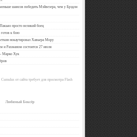
 меньше шансов победить Мэйвезера, чем у Брэдли
Пакьяо просто великий боец
 готов к бою
еткин нокаутировал Хавьера Мору
м и Рахманом состоится 27 июля
 - Марко Хук
ёров
 Cumulus от сайта требует для просмотра Flash
Любимый Боксёр