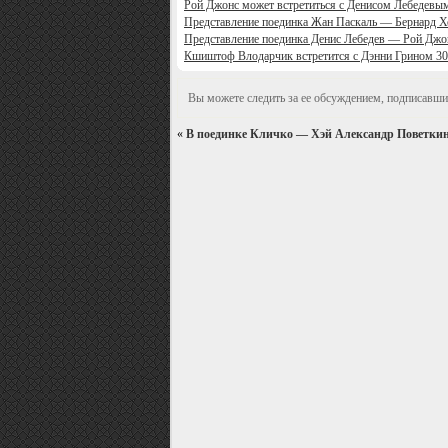
Рой Джонс может встретиться с Денисом Лебедевым
Представление поединка Жан Паскаль — Бернард Х
Представление поединка Денис Лебедев — Рой Дж
Кшиштоф Влодарчик встретится с Дэнни Грином 30
Вы можете следить за ее обсуждением, подписавши
«
В поединке Кличко — Хэй Александр Поветкин 