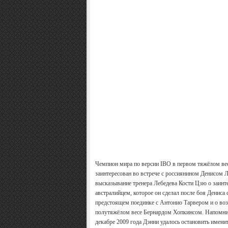
Чемпион мира по версии IBO в первом тяжёлом вес
заинтересован во встрече с россиянином Денисом Л
высказывание тренера Лебедева Кости Цзю о заинт
австралийцем, которое он сделал после боя Дениса
предстоящем поединке с Антонио Тарвером и о в
полутяжёлом весе Бернардом Хопкинсом. Напомним,
декабре 2009 года Дэнни удалось остановить имени