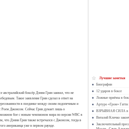
Лучшие заметки
Биографии
12 ударов в боксе
е австралийский боксёр Дэнни Грин заявил, что не
Ложные приёмы в бок
ебедевым. Такое заявление Грин сделал в ответ на
ересованности в поединке между своим подопечным и
Артуро «Гром» Гатти |
 с Роем Джонсом. Сейчас Грин думает лишь о
ВЗРЫВНАЯ СИЛА в 
озможном бое с новым чемпионом мира по версии WBC в
Виталий Кличко закон
 что Дэнни Грин также встречался с Джонсом, тогда в
Заключительный пресс
того американца уже в первом раунде.
Мозли - Сауль Альвар