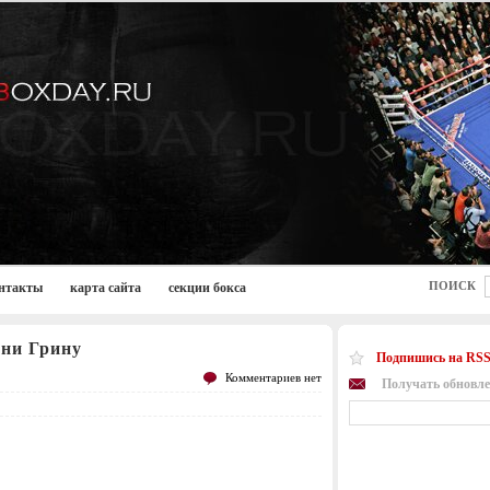
ПОИСК
нтакты
карта сайта
секции бокса
нни Грину
Подпишись на RSS
Комментариев нет
Получать обновле