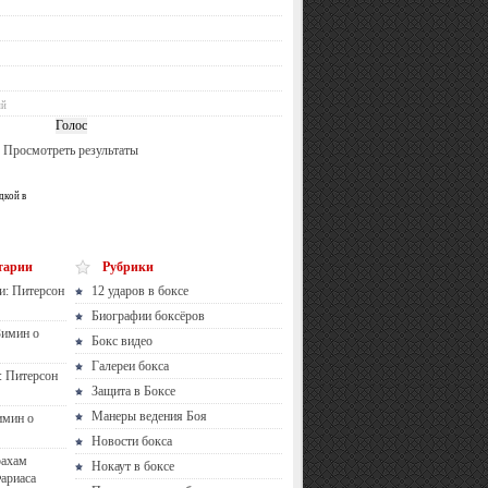
ий
Просмотреть результаты
дкой в
тарии
Рубрики
и: Питерсон
12 ударов в боксе
Биографии боксёров
Зимин о
Бокс видео
Галереи бокса
: Питерсон
Защита в Боксе
Манеры ведения Боя
имин о
Новости бокса
рахам
Нокаут в боксе
ариаса