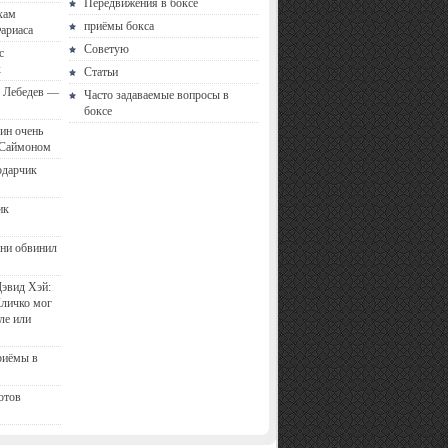
Передвижения в боксе
хам
приёмы бокса
ариаса
Советую
с
к
Статьи
с Лебедев —
Часто задаваемые вопросы в
боксе
ин очень
 Саймоном
одарчик
ик
ни обвинил
эвид Хэй:
Кличко мог
ле или
риёмы в
отов