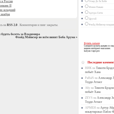
 в России
Оскар Де Ла Хойя
опкинс II
Мэнни Пакьяо
онс-младший
Артуро Гатти
 ноября
Другой
сь на
RSS 2.0
. Комментарии и пинг закрыты.
Флойд Мейвезер-младш
будеть болеть за Владимира
Флойд Мэйвезер во всём винит Боба Арума
»
Купить кальян
Спешите купить кальян со ски
нашем интернет-магазине.
kalyan-vape.pro
Последние коммен
НИК на
Тимоти Брэдл
побьёт Хана
PaHaN на
Александр 
Тедди Атласе
Абу на
Тимоти Брэдли
побьёт Хана
ZEVS на
Александр З
Тедди Атласе
АРМЕН на
Артур Аб
нокаутировал Пабло Ф