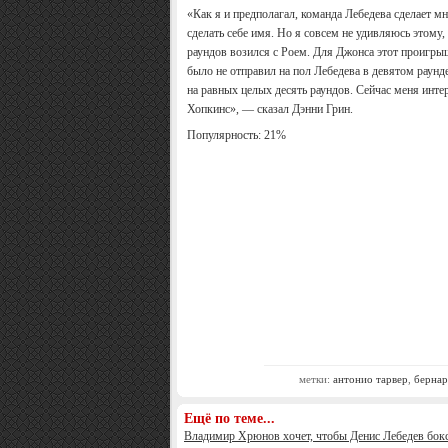
«Как я и предполагал, команда Лебедева сделает мн
сделать себе имя. Но я совсем не удивляюсь этому,
раундов возился с Роем. Для Джонса этот проигрыш
было не отправил на пол Лебедева в девятом раун
на равных целых десять раундов. Сейчас меня инте
Хопкинс», — сказал Дэнни Грин.
Популярность: 21%
метки:
антонио тарвер
,
бернар
Ещё по теме...
Владимир Хрюнов хочет, чтобы Денис Лебедев бокс