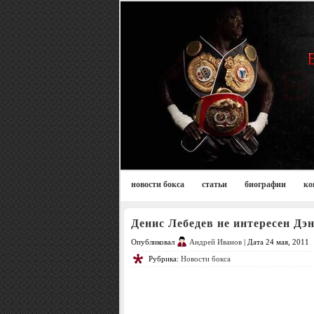
новости бокса
статьи
биографии
ко
Денис Лебедев не интересен Дэ
Опубликовал
Андрей Иванов
| Дата 24 мая, 2011
Рубрика:
Новости бокса