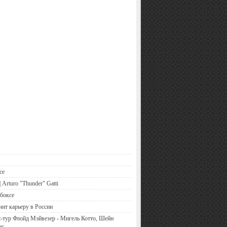
се
 Arturo "Thunder" Gatti
боксе
чит карьеру в России
-тур Флойд Мэйвезер - Мигель Котто, Шейн
ес