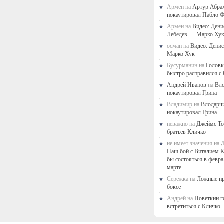
Армен на
Артур Абра
нокаутировал Пабло Ф
Армен на
Видео: Дени
Лебедев — Марко Ху
осман на
Видео: Дени
Марко Хук
Бусурманин на
Головк
быстро расправился с
Андрей Иванов
на
Вл
нокаутировал Грина
Владимир на
Влодарч
нокаутировал Грина
неважно на
Джеймс То
братьев Кличко
не имеет значения на
Д
Наш бой с Виталием 
бы состояться в февра
марте
Сережка на
Ложные п
боксе
Андрей на
Поветкин г
встретиться с Кличко