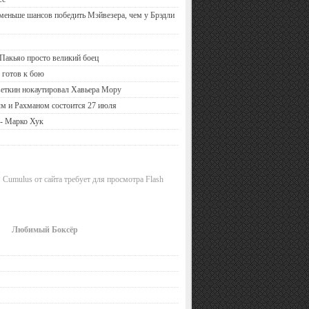
 меньше шансов победить Мэйвезера, чем у Брэдли
Пакьяо просто великий боец
 готов к бою
еткин нокаутировал Хавьера Мору
м и Рахманом состоится 27 июля
 - Марко Хук
 Cumulus от сайта требует для просмотра Flash
Любимый Боксёр