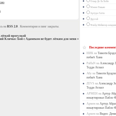
Оскар Де Ла Хойя
нсию
Мэнни Пакьяо
и
Артуро Гатти
Другой
Флойд Мейвезер-младш
сь на
RSS 2.0
. Комментарии и пинг закрыты.
с лёгкой прогулкой
ий Кличко: Бой с Адамеком не будет лёгким для меня
»
Последние коммен
НИК на
Тимоти Брэдл
побьёт Хана
PaHaN на
Александр 
Тедди Атласе
Абу на
Тимоти Брэдли
побьёт Хана
ZEVS на
Александр З
Тедди Атласе
АРМЕН на
Артур Аб
нокаутировал Пабло Ф
Армен на
Артур Абра
нокаутировал Пабло Ф
Армен на
Видео: Дени