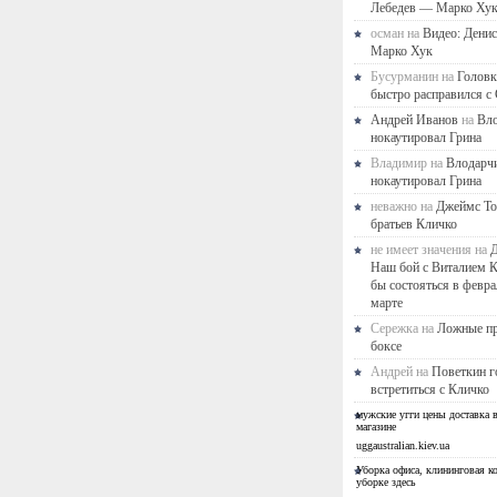
Лебедев — Марко Ху
осман на
Видео: Дени
Марко Хук
Бусурманин на
Головк
быстро расправился с
Андрей Иванов
на
Вл
нокаутировал Грина
Владимир на
Влодарч
нокаутировал Грина
неважно на
Джеймс То
братьев Кличко
не имеет значения на
Д
Наш бой с Виталием 
бы состояться в февра
марте
Сережка на
Ложные п
боксе
Андрей на
Поветкин г
встретиться с Кличко
мужские угги цены доставка в
магазине
uggaustralian.kiev.ua
Уборка офиса, клининговая к
уборке здесь