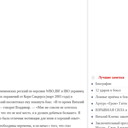
Лучшие заметки
Биографии
12 ударов в боксе
емпионских регалий по версиям WBO,IBF и IBO украинец
х поражений от Кори Сандерса (март 2003 года) и
Ложные приёмы в бок
алий посоветовал ему покинуть бокс. «В то время Виталий
Артуро «Гром» Гатти |
, — говорит Владимир. — «Мне же совсем не хотелось
ВЗРЫВНАЯ СИЛА в 
что это не моё место, и я должен добиться большего. Я
Виталий Кличко закон
то была отличная мотивация для меня и хороший опыт».
Заключительный пресс
еобходимы перемены, и он начал с того, что стал
Мозли - Сауль Альвар