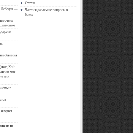
к
Статьи
с Лебедев —
Часто задаваемые вопросы в
боксе
ин очень
 Саймоном
одарчик
ик
ни обвинил
эвид Хэй:
Кличко мог
ле или
риёмы в
отов
 интернет
омпания по