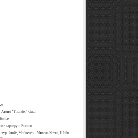
се
 Arturo "Thunder" Gatti
боксе
чит карьеру в России
-тур Флойд Мэйвезер - Мигель Котто, Шейн
ес