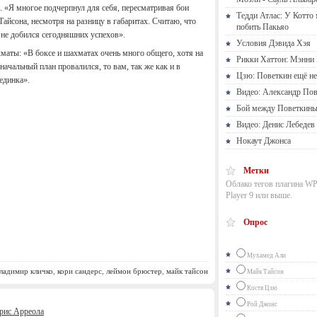
. «Я многое подчерпнул для себя, пересматривая бои
Тедди Атлас: У Котто
айсона, несмотря на разницу в габаритах. Считаю, что
побить Пакьяо
ы не добился сегодняшних успехов».
Условия Дэвида Хэя
маты: «В боксе и шахматах очень много общего, хотя на
Рикки Хаттон: Мэнни 
начальный план провалился, то вам, так же как и в
Цзю: Поветкин ещё не
единка».
Видео: Александр Пов
Бой между Поветкины
Видео: Денис Лебедев
Нокаут Джонса
Метки
Облако тегов плагина WP
Player 9 или выше.
Опрос
Мухамед Али
ладимир кличко
,
кори сандерс
,
леймон брюстер
,
майк тайсон
Майк Тайсон
Костя Цзю
Рой Джонс
рис Арреола