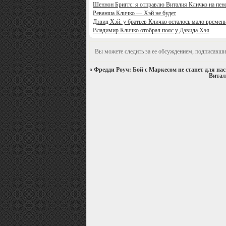
Шеннон Бриггс: я отправлю Виталия Кличко на пе
Реванша Кличко — Хэй не будет
Дэвид Хэй: у братьев Кличко осталось мало времен
Владимир Кличко отобрал пояс у Дэвида Хэя
Вы можете следить за ее обсуждением, подписавши
«
Фредди Роуч: Бой с Маркесом не станет для на
Витал