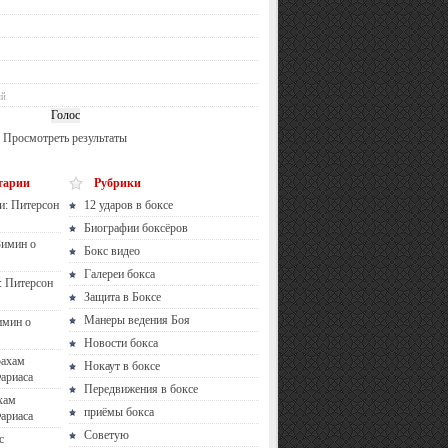
ий
Просмотреть результаты
тарии
Рубрики
и: Питерсон
12 ударов в боксе
Биографии боксёров
Зимин о
Бокс видео
Галереи бокса
: Питерсон
Защита в Боксе
Манеры ведения Боя
имин о
Новости бокса
рахам
Нокаут в боксе
ариаса
Передвижения в боксе
хам
приёмы бокса
ариаса
Советую
с