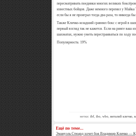
пересматривать поединки многих великих боксёров
известных бойцов. Даже немного перенял у Майка Т
если бы я не проиграл тогда два раза, то никогда б
Также Кличко-младший сравнил бокс с игрой в шах
первый взгляд так не кажется. Если на ринге ваш из
шахматах, нужно уметь перестраиваться по ходу по
Популярность: 19%
метки:
ibf
,
ibo
,
wbo
,
виталий кличко
,
в
Ещё по теме...
Эмануэль Стюард хочет боя Владимир Кличко — К