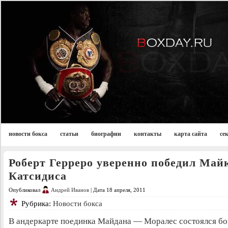
новости бокса
статьи
биографии
контакты
карта сайта
се
Роберт Герреро уверенно победил Май
Катсидиса
Опубликовал
Андрей Иванов
| Дата 18 апреля, 2011
Рубрика:
Новости бокса
В андеркарте поединка Майдана — Моралес состоялся бой