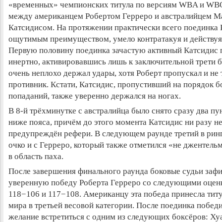
«временных» чемпионских титула по версиям WBA и WBO
между американцем Робертом Герреро и австралийцем 
Катсидисом. На протяжении практически всего поединка 
ощутимым преимуществом, умело контратакуя и действуя 
Первую половину поединка зачастую активный Катсидис 
инертно, активировавшись лишь к заключительной трети б
очень неплохо держал удары, хотя Роберт пропускал и не т
противник. Кстати, Катсидис, пропустивший на порядок 
попаданий, также уверенно держался на ногах.
В 8-й трёхминутке с австралийца было снято сразу два пу
ниже пояса, причём до этого момента Катсидис ни разу н
предупреждён рефери. В следующем раунде третий в рин
очко и с Герреро, который также отметился «не джентел
в область паха.
После завершения финального раунда боковые судьи заф
уверенную победу Роберта Герреро со следующими оцен
118−106 и 117−108. Американцу эта победа принесла тит
мира в третьей весовой категории. После поединка побед
желание встретиться с одним из следующих боксёров: Ху