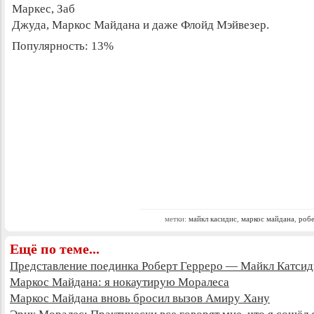
Маркес, Заб
Джуда, Маркос Майдана и даже Флойд Мэйвезер.
Популярность: 13%
метки:
майкл касидис
,
маркос майдана
,
робе
Ещё по теме...
Представление поединка Роберт Герреро — Майкл Катсид
Маркос Майдана: я нокаутирую Моралеса
Маркос Майдана вновь бросил вызов Амиру Хану